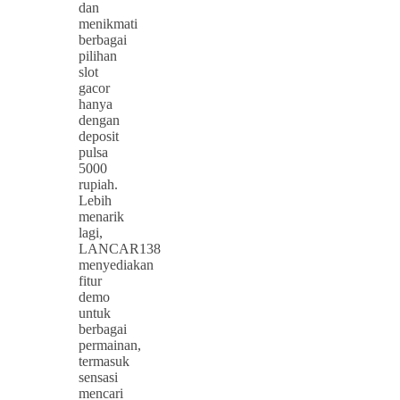
dan
menikmati
berbagai
pilihan
slot
gacor
hanya
dengan
deposit
pulsa
5000
rupiah.
Lebih
menarik
lagi,
LANCAR138
menyediakan
fitur
demo
untuk
berbagai
permainan,
termasuk
sensasi
mencari