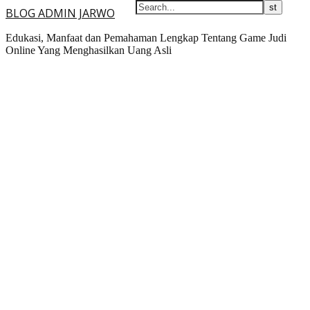
BLOG ADMIN JARWO
Edukasi, Manfaat dan Pemahaman Lengkap Tentang Game Judi
Online Yang Menghasilkan Uang Asli