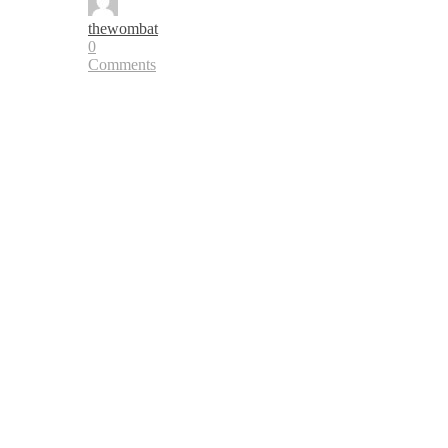
thewombat
0
Comments