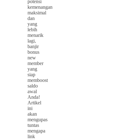
potensi
kemenangan
maksimal
dan
yang
lebih
menarik
lagi,
banjir
bonus
new
member
yang
siap
memboost
saldo
awal
Anda!
Artikel
ini
akan
mengupas
tuntas
mengapa
link