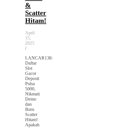
&
Scatter
Hitam!
April
15,
2025
/
LANCAR138:
Daftar
Slot
Gacor
Deposit
Pulsa
5000,
Nikmati
Demo
dan
Buru
Scatter
Hitam!
Apakah