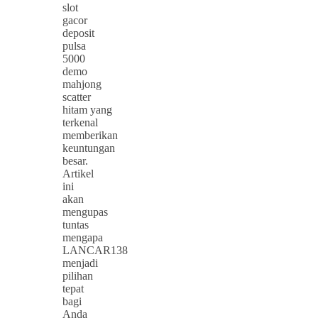
slot
gacor
deposit
pulsa
5000
demo
mahjong
scatter
hitam yang
terkenal
memberikan
keuntungan
besar.
Artikel
ini
akan
mengupas
tuntas
mengapa
LANCAR138
menjadi
pilihan
tepat
bagi
Anda