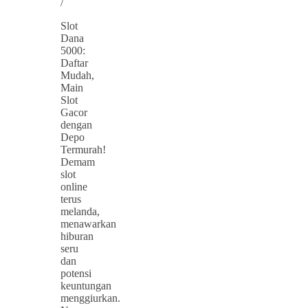
/
Slot
Dana
5000:
Daftar
Mudah,
Main
Slot
Gacor
dengan
Depo
Termurah!
Demam
slot
online
terus
melanda,
menawarkan
hiburan
seru
dan
potensi
keuntungan
menggiurkan.