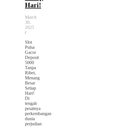
Hari!
March
30,
2025
/
Slot
Pulsa
Gacor
Deposit
5000
Tanpa
Ribet,
Menang
Besar
Setiap
Hari!
Di
tengah
pesatnya
perkembangan
dunia
perjudian